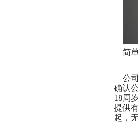
简单
公司
确认
18周
提供
起，