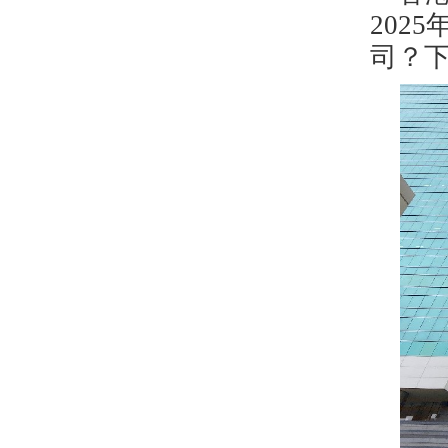
202
司？