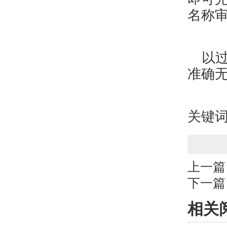
名称
以过
准确
关键词
上一篇
下一篇
相关