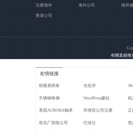
公司
年审
审计
注册海外
海外公司
海外
公司
年审
报税
香港公司
注销
Co
有關直銷推
友情链接
助册易商务
光化学
3
不锈钢角钢
WordPress建站
机
美国AURORA轴承
菲律宾公司注册
正
焦化厂拆除公司
巴洛仕
危