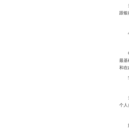
当然
跟银
4
每家
最基
和在
5
当前
个人
如果