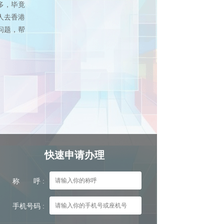
多，毕竟
人去香港
问题，帮
快速申请办理
称 呼 :
手机号码 :