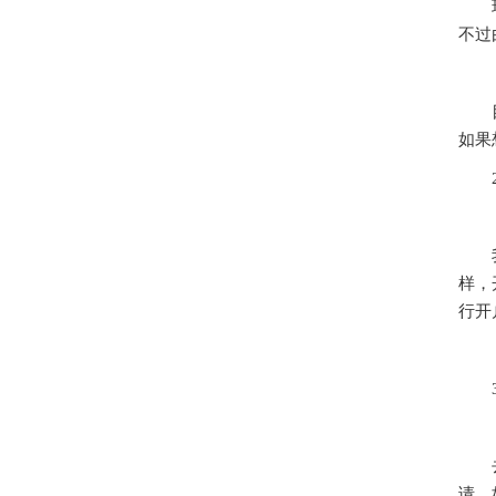
现在
不过
目前
如果
2
我国
样，
行开
3
去香
请，