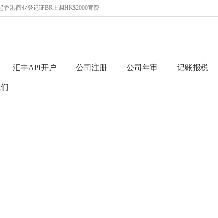
起香港商业登记证BR上调HK$2000官费
汇丰API开户
公司注册
公司年审
记账报税
我们